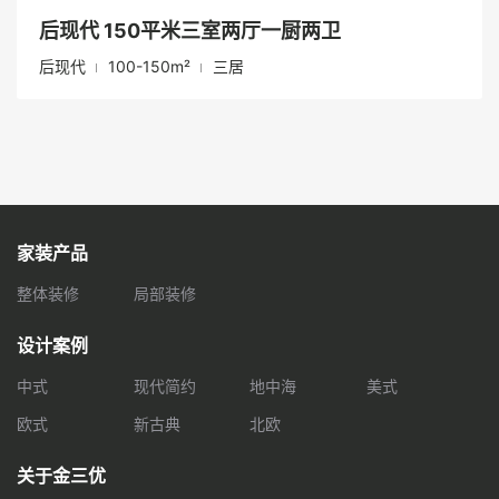
后现代 150平米三室两厅一厨两卫
后现代
100-150m²
三居
家装产品
整体装修
局部装修
设计案例
中式
现代简约
地中海
美式
欧式
新古典
北欧
关于金三优