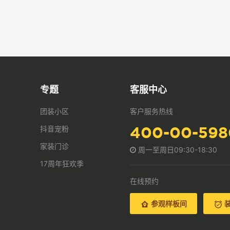
专题
客服中心
团装小区
客户服务热线
400-00-59
抖音宠粉
家装门诊
周一至周日09:30-18:30
17周年狂欢季
在线预约
参观样板间