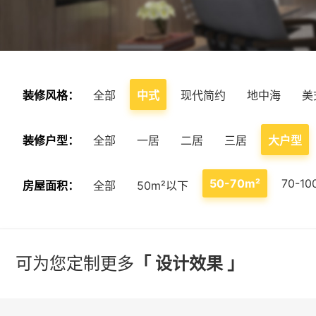
装修风格：
全部
中式
现代简约
地中海
美
装修户型：
全部
一居
二居
三居
大户型
50-70m²
70-10
房屋面积：
全部
50m²以下
可为您定制更多
「 设计效果 」