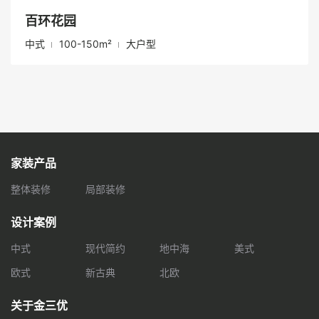
百环花园
中式
100-150m²
大户型
家装产品
整体装修
局部装修
设计案例
中式
现代简约
地中海
美式
欧式
新古典
北欧
关于金三优